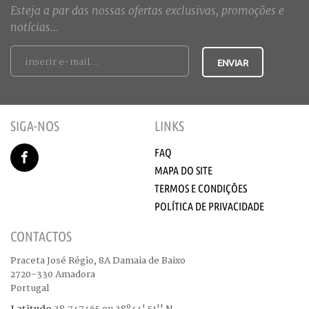
Esteja a par das nossas ofertas exclusivas, promoções e
notícias...
SIGA-NOS
LINKS
FAQ
MAPA DO SITE
TERMOS E CONDIÇÕES
POLÍTICA DE PRIVACIDADE
CONTACTOS
Praceta José Régio, 8A Damaia de Baixo
2720-330 Amadora
Portugal
Latitude
38.747465 ou 38º44' 51'' N