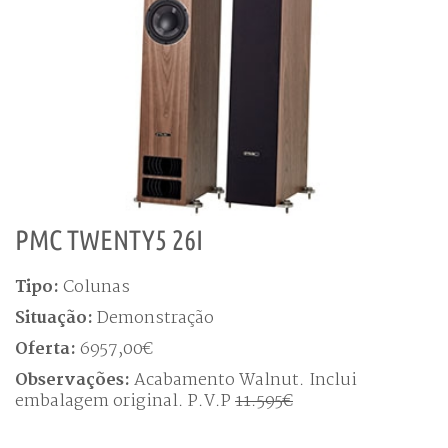
PMC TWENTY5 26I
Tipo:
Colunas
Situação:
Demonstração
Oferta:
6957,00€
Observações:
Acabamento Walnut. Inclui
embalagem original. P.V.P
11.595€