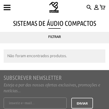
Toggle
navigation
SISTEMAS DE ÁUDIO COMPACTOS
FILTRAR
Não foram encontrados produtos.
SUBSCREVER NEWSLETTER
Esteja a par das nossas ofertas exclusivas, promoções e
notícias...