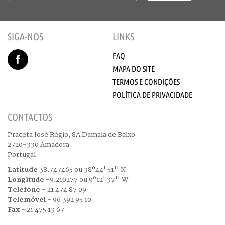
SIGA-NOS
LINKS
FAQ
MAPA DO SITE
TERMOS E CONDIÇÕES
POLÍTICA DE PRIVACIDADE
CONTACTOS
Praceta José Régio, 8A Damaia de Baixo
2720-330 Amadora
Portugal
Latitude
38.747465 ou 38º44' 51'' N
Longitude
-9.210277 ou 9º12' 37'' W
Telefone
- 21 474 87 09
Telemóvel
- 96 392 95 10
Fax
- 21 475 13 67