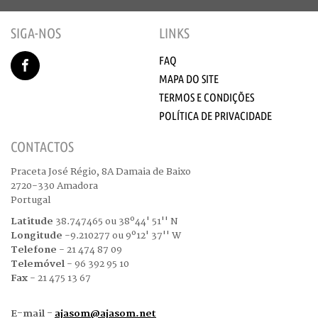
SIGA-NOS
LINKS
FAQ
MAPA DO SITE
TERMOS E CONDIÇÕES
POLÍTICA DE PRIVACIDADE
CONTACTOS
Praceta José Régio, 8A Damaia de Baixo
2720-330 Amadora
Portugal
Latitude
38.747465 ou 38º44' 51'' N
Longitude
-9.210277 ou 9º12' 37'' W
Telefone
- 21 474 87 09
Telemóvel
- 96 392 95 10
Fax
- 21 475 13 67
E-mail -
ajasom@ajasom.net