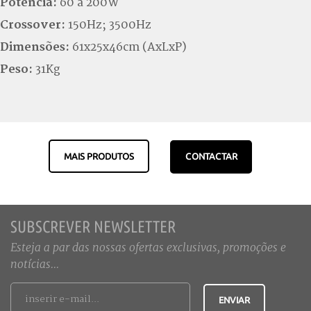
Potência:
60 a 200W
Crossover:
150Hz; 3500Hz
Dimensões:
61x25x46cm (AxLxP)
Peso:
31Kg
MAIS PRODUTOS
CONTACTAR
SUBSCREVER NEWSLETTER
Esteja a par das nossas ofertas exclusivas, promoções e
notícias...