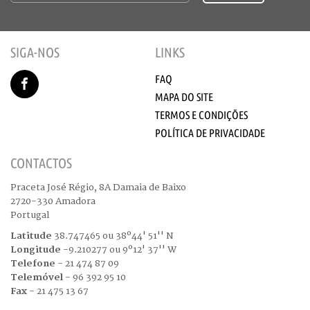
SIGA-NOS
LINKS
FAQ
MAPA DO SITE
TERMOS E CONDIÇÕES
POLÍTICA DE PRIVACIDADE
CONTACTOS
Praceta José Régio, 8A Damaia de Baixo
2720-330 Amadora
Portugal
Latitude
38.747465 ou 38º44' 51'' N
Longitude
-9.210277 ou 9º12' 37'' W
Telefone
- 21 474 87 09
Telemóvel
- 96 392 95 10
Fax
- 21 475 13 67