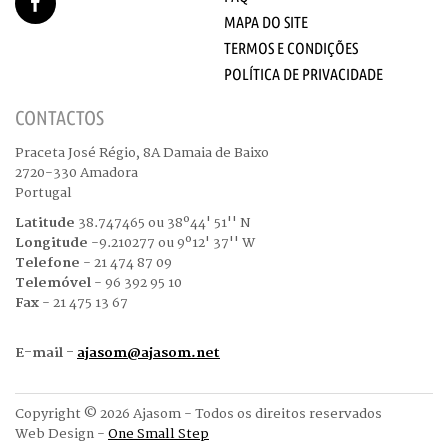
MAPA DO SITE
TERMOS E CONDIÇÕES
POLÍTICA DE PRIVACIDADE
CONTACTOS
Praceta José Régio, 8A Damaia de Baixo
2720-330 Amadora
Portugal
Latitude
38.747465 ou 38º44' 51'' N
Longitude
-9.210277 ou 9º12' 37'' W
Telefone
- 21 474 87 09
Telemóvel
- 96 392 95 10
Fax
- 21 475 13 67
E-mail -
ajasom@ajasom.net
Copyright © 2026 Ajasom - Todos os direitos reservados
Web Design -
One Small Step