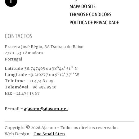
MAPA DO SITE
TERMOS E CONDIÇÕES
POLÍTICA DE PRIVACIDADE
CONTACTOS
Praceta José Régio, 8A Damaia de Baixo
2720-330 Amadora
Portugal
Latitude
38.747465 ou 38º44' 51'' N
Longitude
-9.210277 ou 9º12' 37'' W
Telefone
- 21 474 87 09
Telemóvel
- 96 392 95 10
Fax
- 21 475 13 67
E-mail -
ajasom@ajasom.net
Copyright © 2026 Ajasom - Todos os direitos reservados
Web Design -
One Small Step