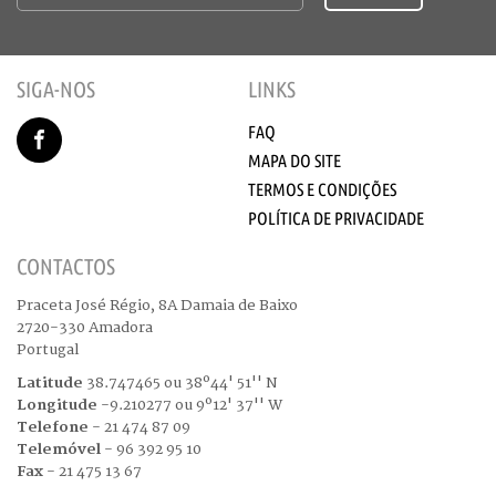
SIGA-NOS
LINKS
FAQ
MAPA DO SITE
TERMOS E CONDIÇÕES
POLÍTICA DE PRIVACIDADE
CONTACTOS
Praceta José Régio, 8A Damaia de Baixo
2720-330 Amadora
Portugal
Latitude
38.747465 ou 38º44' 51'' N
Longitude
-9.210277 ou 9º12' 37'' W
Telefone
- 21 474 87 09
Telemóvel
- 96 392 95 10
Fax
- 21 475 13 67