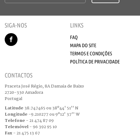
SIGA-NOS
LINKS
FAQ
MAPA DO SITE
TERMOS E CONDIÇÕES
POLÍTICA DE PRIVACIDADE
CONTACTOS
Praceta José Régio, 8A Damaia de Baixo
2720-330 Amadora
Portugal
Latitude
38.747465 ou 38º44' 51'' N
Longitude
-9.210277 ou 9º12' 37'' W
Telefone
- 21 474 87 09
Telemóvel
- 96 392 95 10
Fax
- 21 475 13 67