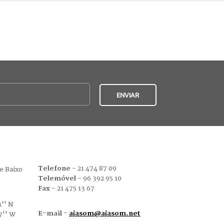
Telefone
- 21 474 87 09
e Baixo
Telemóvel
- 96 392 95 10
Fax
- 21 475 13 67
'' N
E-mail -
ajasom@ajasom.net
7'' W