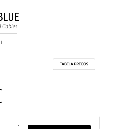
 BLUE
l Cables
l
TABELA PREÇOS