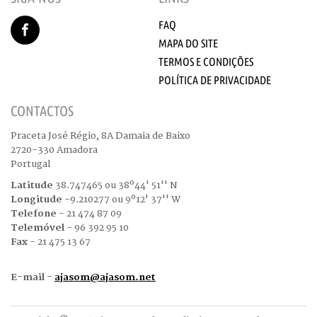
FAQ
MAPA DO SITE
TERMOS E CONDIÇÕES
POLÍTICA DE PRIVACIDADE
CONTACTOS
Praceta José Régio, 8A Damaia de Baixo
2720-330 Amadora
Portugal
Latitude
38.747465 ou 38º44' 51'' N
Longitude
-9.210277 ou 9º12' 37'' W
Telefone
- 21 474 87 09
Telemóvel
- 96 392 95 10
Fax
- 21 475 13 67
E-mail -
ajasom@ajasom.net