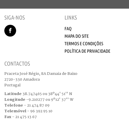
SIGA-NOS
LINKS
FAQ
MAPA DO SITE
TERMOS E CONDIÇÕES
POLÍTICA DE PRIVACIDADE
CONTACTOS
Praceta José Régio, 8A Damaia de Baixo
2720-330 Amadora
Portugal
Latitude
38.747465 ou 38º44' 51'' N
Longitude
-9.210277 ou 9º12' 37'' W
Telefone
- 21 474 87 09
Telemóvel
- 96 392 95 10
Fax
- 21 475 13 67