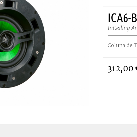
ICA6-
InCeiling A
Coluna de T
312,00 