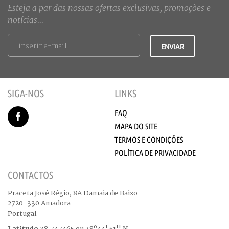
Esteja a par das nossas ofertas exclusivas, promoções e
notícias...
SIGA-NOS
LINKS
FAQ
MAPA DO SITE
TERMOS E CONDIÇÕES
POLÍTICA DE PRIVACIDADE
CONTACTOS
Praceta José Régio, 8A Damaia de Baixo
2720-330 Amadora
Portugal
Latitude
38.747465 ou 38º44' 51'' N