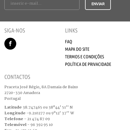
SIGA-NOS
LINKS
FAQ
MAPA DO SITE
TERMOS E CONDIÇÕES
POLÍTICA DE PRIVACIDADE
CONTACTOS
Praceta José Régio, 8A Damaia de Baixo
2720-330 Amadora
Portugal
Latitude
38.747465 ou 38º44' 51'' N
Longitude
-9.210277 ou 9º12' 37'' W
Telefone
- 21 474 87 09
Telemóvel
- 96 392 95 10