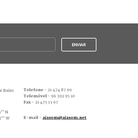
Telefone
- 21 474 87 09
e Baixo
Telemóvel
- 96 392 95 10
Fax
- 21 475 13 67
'' N
E-mail -
ajasom@ajasom.net
7'' W