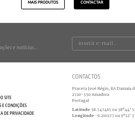
MAIS PRODUTOS
CONTACTAR
ções e notícias...
CONTACTOS
Praceta José Régio, 8A Damaia d
2720-330 Amadora
O SITE
Portugal
 E CONDIÇÕES
Latitude
38.747465 ou 38º44' 51
CA DE PRIVACIDADE
Longitude
-9.210277 ou 9º12' 3