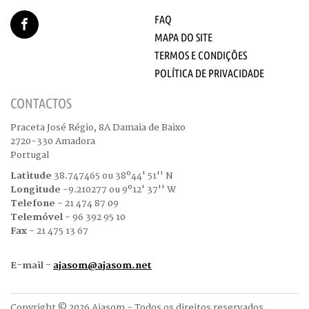
FAQ
MAPA DO SITE
TERMOS E CONDIÇÕES
POLÍTICA DE PRIVACIDADE
CONTACTOS
Praceta José Régio, 8A Damaia de Baixo
2720-330 Amadora
Portugal
Latitude
38.747465 ou 38º44' 51'' N
Longitude
-9.210277 ou 9º12' 37'' W
Telefone
- 21 474 87 09
Telemóvel
- 96 392 95 10
Fax
- 21 475 13 67
E-mail -
ajasom@ajasom.net
Copyright © 2026 Ajasom - Todos os direitos reservados